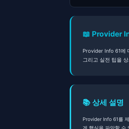
📖 Provider 
Provider Info 
그리고 실전 팁을 상
📚 상세 설명
Provider Info
게 핵심을 파악할 수