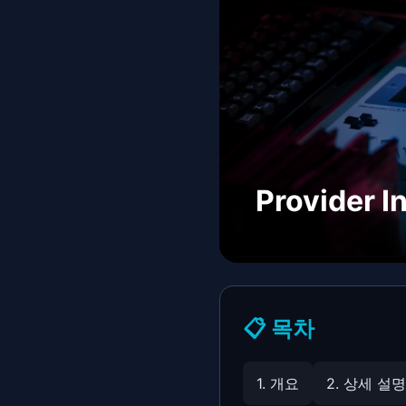
Provider 
📋 목차
1. ​개요
2. ​​상세 설명