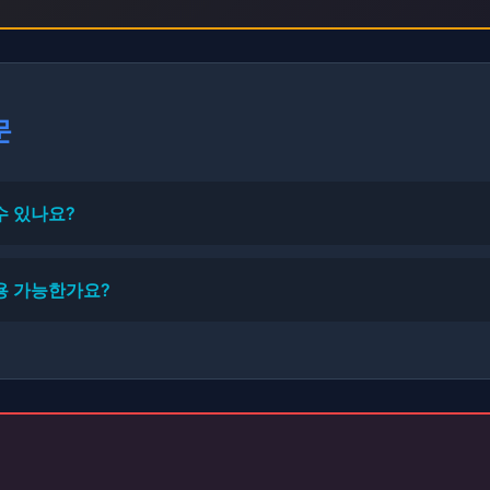
문
수 있나요?
용 가능한가요?