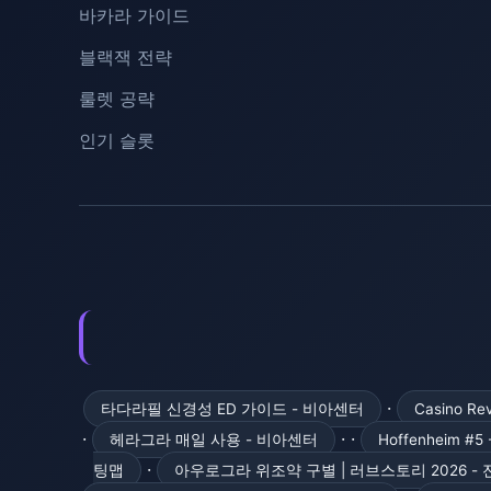
바카라 가이드
블랙잭 전략
룰렛 공략
인기 슬롯
·
타다라필 신경성 ED 가이드 - 비아센터
Casino R
·
· ·
헤라그라 매일 사용 - 비아센터
Hoffenheim #
·
팅맵
아우로그라 위조약 구별 | 러브스토리 2026 - 