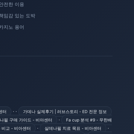
안전한 이용
책임감 있는 도박
카지노 용어
· ·
센터
가데나 실제후기 | 러브스토리 - ED 전문 정보
·
나필 구매 가이드 - 비아센터
Fa cup 분석 #9 - 무한배
·
·
 비교 - 비아센터
실데나필 치료 목표 - 비아센터