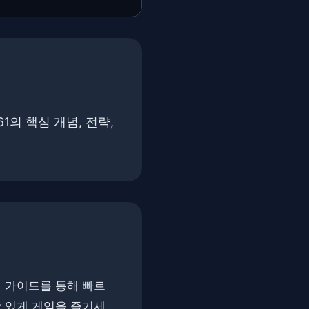
 61의 핵심 개념, 전략,
 이 가이드를 통해 빠르
감 있게 게임을 즐기세