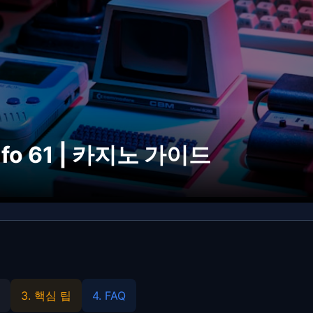
Info 61 | 카지노 가이드
3. ​핵심 팁
4. ​FAQ