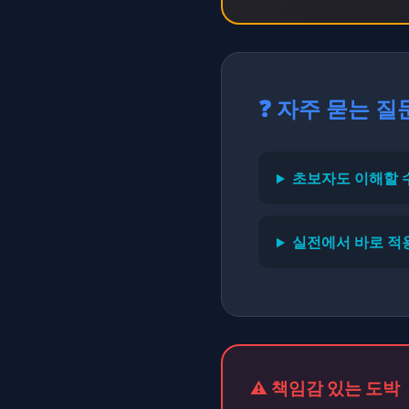
❓ 자주 묻는 질
초보자도 이해할 
실전에서 바로 적
⚠️ 책임감 있는 도박