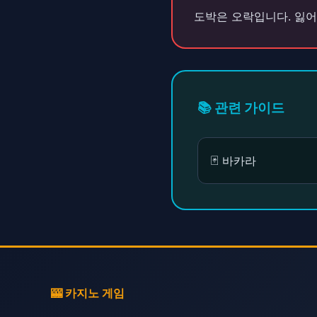
도박은 오락입니다. 잃어
📚 관련 가이드
🃏 바카라
🎰 카지노 게임