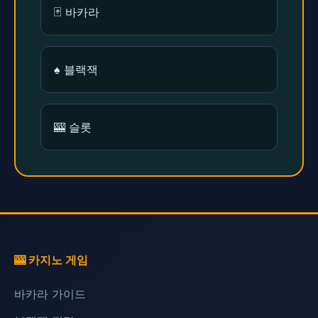
🃏 바카라
♠️ 블랙잭
🎰 슬롯
🎰 카지노 게임
바카라 가이드