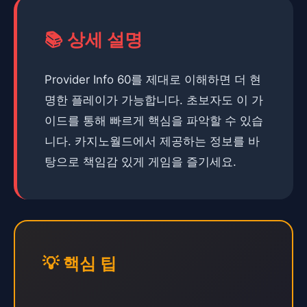
📚 상세 설명
Provider Info 60를 제대로 이해하면 더 현
명한 플레이가 가능합니다. ​초보자도 이 가
이드를 통해 빠르게 핵심을 파악할 수 있습
니다. 카지노월드에서 제공하는 정보를 바
탕으로 책임감 있게 게임을 즐기세요.
💡 핵심 팁