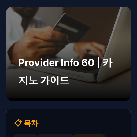
Provider Info 60 | 카
지노 가이드
📋 목차