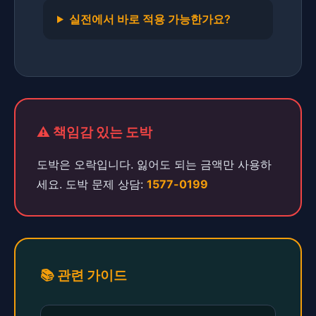
실전에서 바로 적용 가능한가요?
⚠️ 책임감 있는 도박
도박은 오락입니다. ​잃어도 되는 금액만 사용하
세요. ​​도박 문제 상담:
1577-0199
📚 관련 가이드