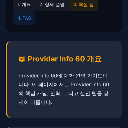
1. 개요
2. ​​상세 설명
3. 핵심 팁
4. FAQ
📖 Provider Info 60 개요
Provider Info 60에 대한 완벽 가이드입
니다. ​이 페이지에서는 Provider Info 60
의 핵심 개념, 전략, 그리고 실전 팁을 상
세히 다룹니다.