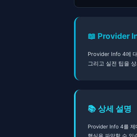
📖 Provider 
Provider Info 
그리고 실전 팁을 상
📚 상세 설명
Provider Info
핵심을 파악할 수 있