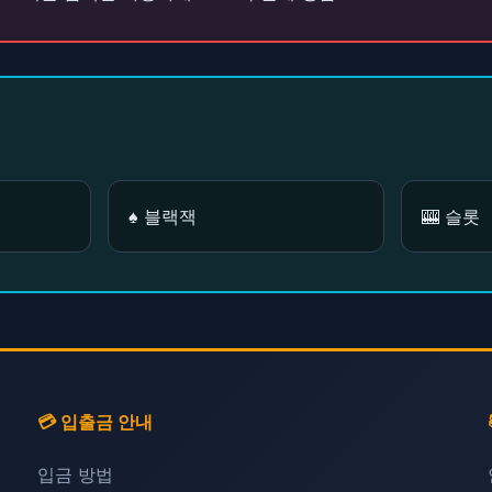
♠️ 블랙잭
🎰 슬롯
💳 입출금 안내
입금 방법