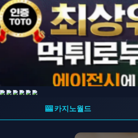
🎰 카지노월드