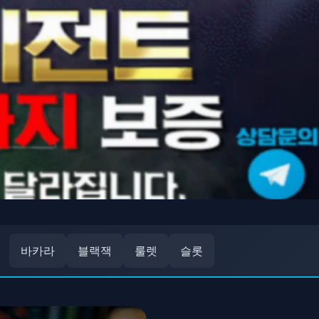
바카라
블랙잭
룰렛
슬롯