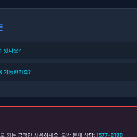
문
수 있나요?
용 가능한가요?
 되는 금액만 사용하세요. ​​도박 문제 상담:
1577-0199