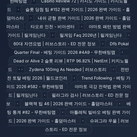
·
한배팅맵
Casino Review 72 | 카지노 가이드 | 카지노월
·
드
슬롯 당첨 팁 #152 완벽 가이드 | 2026 완벽 가이드 - 홀
·
덤마스터
내쉬 균형 완벽 가이드 | 2026 완벽 가이드 - 홀덤
·
마스터
타오르 인천 - 비아센터
야마토 패턴 방법 완벽
·
·
가이드 | 릴게임난다
릴게임 Faq 2026년 | 릴게임난다
·
60대 자연요법 | 러브스토리 - ED 전문 정보
Dfb Pokal
·
Quarter Final - 베팅 가이드 2026 #4A9 - 무한배팅맵
Dead or Alive 2 슬롯 리뷰 | RTP 96.82% | NetEnt | 카지노월
· ·
·
드
Zydena 100mg As Needed | 러브스토리
전반
·
전 토탈 베팅 2026 | 월드코인러
Trend Following - 베팅 가
이드 2026 #582 - 무한배팅맵
야마토 극강 전략법 완벽 가이
·
드 | 릴게임난다
필라그라 검사 | 러브스토리 - ED 전문 정
·
·
보
블랙잭 팁 46 | 2026 완벽 가이드 - 홀덤마스터
베
·
팅 통계 #82 - 무한배팅맵
아틀레틱 빌바오 베팅 완벽 가이
·
드 | 2026 완벽 가이드 - 홀덤마스터
슈퍼그라 우울 | 러브
스토리 - ED 전문 정보