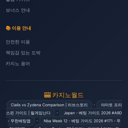
보너스 안내
📚 이용 안내
안전한 이용
책임감 있는 도박
카지노 용어
🎰 카지노월드
·
Cialis vs Zydena Comparison | 러브스토리
야마토 프리
·
스핀 가이드 | 릴게임난다
Japan - 베팅 가이드 2026 #A9D
·
- 무한배팅맵
Nba Week 12 - 베팅 가이드 2026 #171 - 무