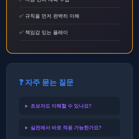
✅ 규칙을 먼저 완벽히 이해
✅ 책임감 있는 플레이
❓ 자주 묻는 질문
초보자도 이해할 수 있나요?
실전에서 바로 적용 가능한가요?