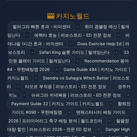
🎰 카지노월드
·
필라그라 빠른 효과 - 비아센터
취미 겜블링 예산 | 릴게
·
·
임난다
에렉타 효능 | 러브스토리 - ED 전문 정보
바
·
데나필 1시간 효과 - 비아센터
Does Exercise Help Ed | 러
·
·
브스토리
Safari King 슬롯 가이드 | 릴게임난다
33
·
만원 플레이 가이드 | 릴게임난다
Recommendation 용어
·
#4 - 무한배팅맵 2026
Game Guide 484 | 카지노 가이드 |
·
카지노월드
Stendra vs Suhagra Which Better | 러브스토
·
리
타오르 부작용 | 러브스토리 - ED 전문 정보
경주카
·
·
지노
슈퍼그라 저녁복용 | 러브스토리 - ED 전문 정보
·
Payment Guide 32 | 카지노 가이드 | 카지노월드
황희찬
·
가이드 #090 - 무한배팅맵
맨체스터시티 베팅 가이드
·
2026 | 프리미어리그 축구 베팅 분석 | 월드코인러
팔팔정
·
대량 할인 | 러브스토리 2026 - 전문 ED 정보
Danger High