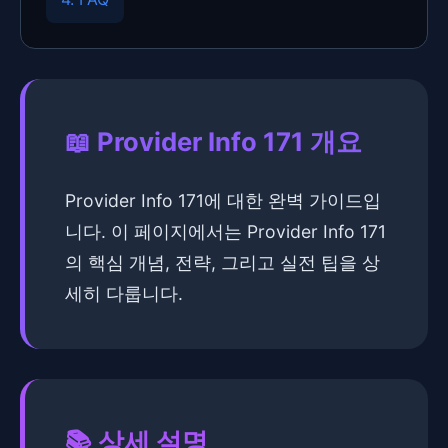
📖 Provider Info 171 개요
Provider Info 171에 대한 완벽 가이드입
니다. ​이 페이지에서는 Provider Info 171
의 핵심 개념, 전략, 그리고 실전 팁을 상
세히 다룹니다.
📚 상세 설명