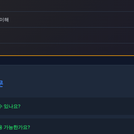
 이해
문
수 있나요?
용 가능한가요?