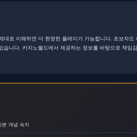
 163를 제대로 이해하면 더 현명한 플레이가 가능합니다. ​​초보자
 있습니다. 카지노월드에서 제공하는 정보를 바탕으로 책임감
63 기본 개념 숙지