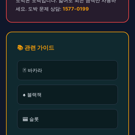
도박은 오락입니다. ​잃어도 되는 금액만 사용하
세요. ​도박 문제 상담:
1577-0199
📚 관련 가이드
🃏 바카라
♠️ 블랙잭
🎰 슬롯