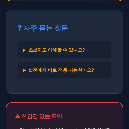
❓ 자주 묻는 질문
초보자도 이해할 수 있나요?
실전에서 바로 적용 가능한가요?
⚠️ 책임감 있는 도박