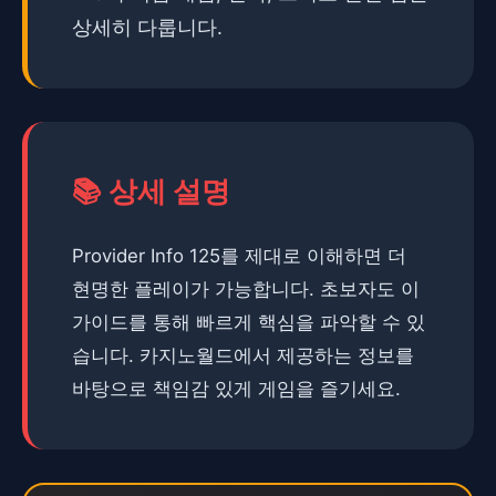
상세히 다룹니다.
📚 상세 설명
Provider Info 125를 제대로 이해하면 더
현명한 플레이가 가능합니다. ​초보자도 이
가이드를 통해 빠르게 핵심을 파악할 수 있
습니다. 카지노월드에서 제공하는 정보를
바탕으로 책임감 있게 게임을 즐기세요.