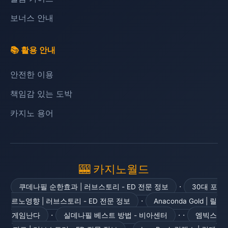
보너스 안내
📚 활용 안내
안전한 이용
책임감 있는 도박
카지노 용어
🎰 카지노월드
·
쿠데나필 순한효과 | 러브스토리 - ED 전문 정보
30대 포
·
르노영향 | 러브스토리 - ED 전문 정보
Anaconda Gold | 릴
·
· ·
게임난다
실데나필 베스트 방법 - 비아센터
엠빅스