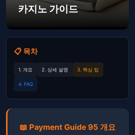
카지노 가이드
📋 목차
1. ​개요
2. ​​상세 설명
3. ​핵심 팁
4. ​​FAQ
📖 Payment Guide 95 개요