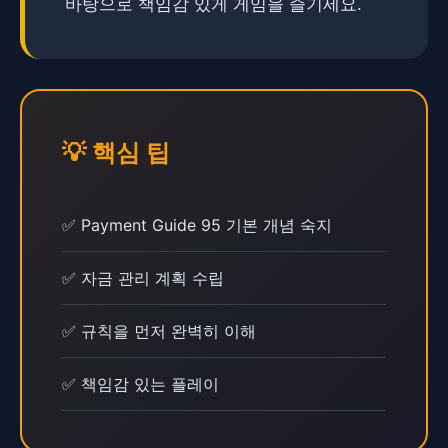
바탕으로 책임감 있게 게임을 즐기세요.
💡 핵심 팁
✅ Payment Guide 95 기본 개념 숙지
✅ 자금 관리 계획 수립
✅ 규칙을 먼저 완벽히 이해
✅ 책임감 있는 플레이