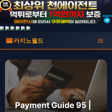
🎰 카지노월드
Payment Guide 95 |