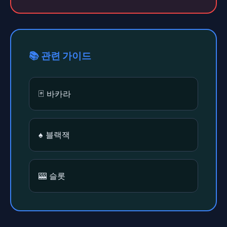
📚 관련 가이드
🃏 바카라
♠️ 블랙잭
🎰 슬롯