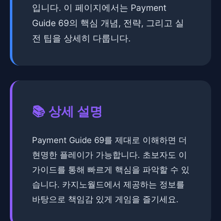
입니다. ​​이 페이지에서는 Payment
Guide 69의 핵심 개념, 전략, 그리고 실
전 팁을 상세히 다룹니다.
📚 상세 설명
Payment Guide 69를 제대로 이해하면 더
현명한 플레이가 가능합니다. ​​초보자도 이
가이드를 통해 빠르게 핵심을 파악할 수 있
습니다. 카지노월드에서 제공하는 정보를
바탕으로 책임감 있게 게임을 즐기세요.