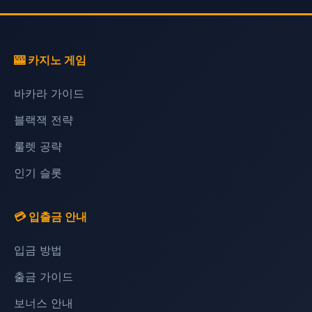
🎰 카지노 게임
바카라 가이드
블랙잭 전략
룰렛 공략
인기 슬롯
💳 입출금 안내
입금 방법
출금 가이드
보너스 안내