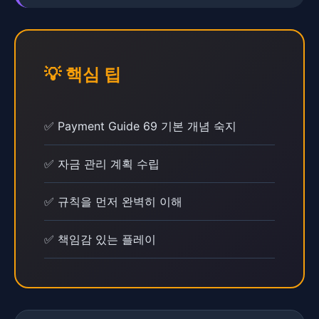
💡 핵심 팁
✅ Payment Guide 69 기본 개념 숙지
✅ 자금 관리 계획 수립
✅ 규칙을 먼저 완벽히 이해
✅ 책임감 있는 플레이