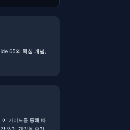
ide 65의 핵심 개념,
도 이 가이드를 통해 빠
임감 있게 게임을 즐기