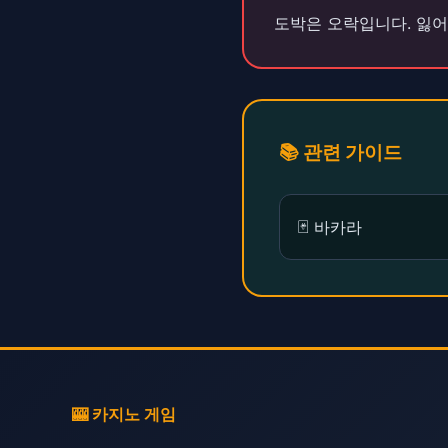
도박은 오락입니다. ​​잃
📚 관련 가이드
🃏 바카라
🎰 카지노 게임