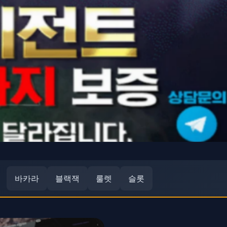
바카라
블랙잭
룰렛
슬롯