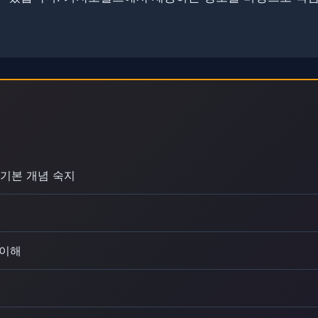
65 기본 개념 숙지
 이해