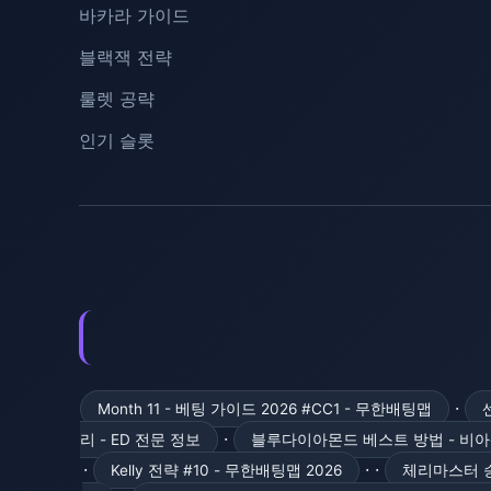
바카라 가이드
블랙잭 전략
룰렛 공략
인기 슬롯
·
Month 11 - 베팅 가이드 2026 #CC1 - 무한배팅맵
·
리 - ED 전문 정보
블루다이아몬드 베스트 방법 - 비
·
· ·
Kelly 전략 #10 - 무한배팅맵 2026
체리마스터 승