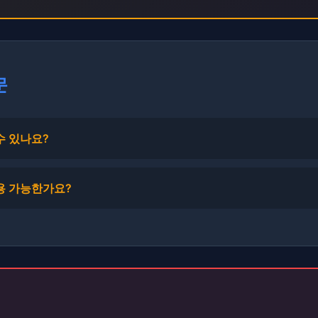
문
수 있나요?
용 가능한가요?