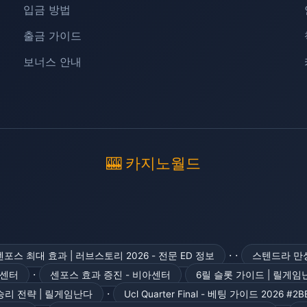
입금 방법
출금 가이드
보너스 안내
🎰 카지노월드
· ·
센포스 최대 효과 | 러브스토리 2026 - 전문 ED 정보
스텐드라 만성
·
아센터
센포스 효과 증진 - 비아센터
6릴 슬롯 가이드 | 릴게임
·
리 전략 | 릴게임난다
Ucl Quarter Final - 베팅 가이드 2026 #