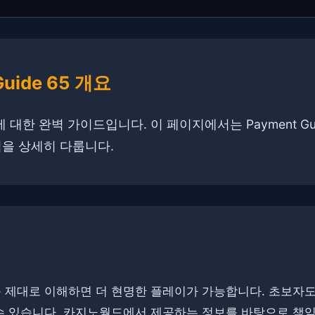
Guide 65 개요
 65에 대한 완벽 가이드입니다. 이 페이지에서는 Payment Gu
팁을 상세히 다룹니다.
 65를 제대로 이해하면 더 현명한 플레이가 가능합니다. ​초보자
수 있습니다. ​카지노월드에서 제공하는 정보를 바탕으로 책