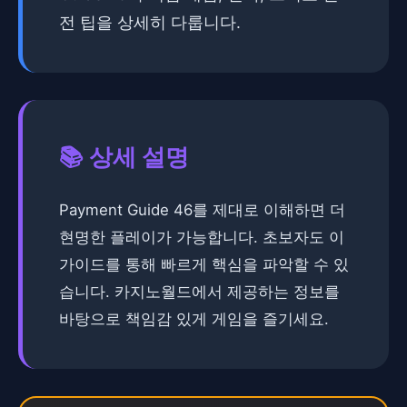
전 팁을 상세히 다룹니다.
📚 상세 설명
Payment Guide 46를 제대로 이해하면 더
현명한 플레이가 가능합니다. ​초보자도 이
가이드를 통해 빠르게 핵심을 파악할 수 있
습니다. ​카지노월드에서 제공하는 정보를
바탕으로 책임감 있게 게임을 즐기세요.