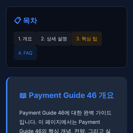
📋 목차
1. ​​개요
2. ​​상세 설명
3. 핵심 팁
4. ​​FAQ
📖 Payment Guide 46 개요
Payment Guide 46에 대한 완벽 가이드
입니다. ​이 페이지에서는 Payment
Guide 46의 핵심 개념, 전략, 그리고 실