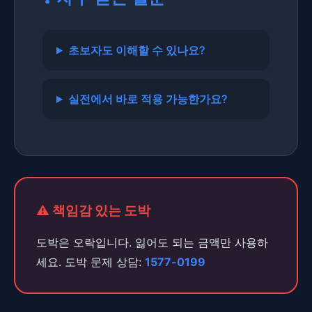
초보자도 이해할 수 있나요?
실전에서 바로 적용 가능한가요?
⚠️ 책임감 있는 도박
도박은 오락입니다. 잃어도 되는 금액만 사용하
세요. ​도박 문제 상담:
1577-0199