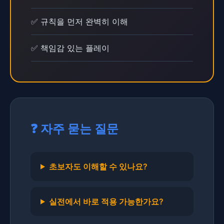
✅ 규칙을 먼저 완벽히 이해
✅ 책임감 있는 플레이
❓ 자주 묻는 질문
초보자도 이해할 수 있나요?
실전에서 바로 적용 가능한가요?