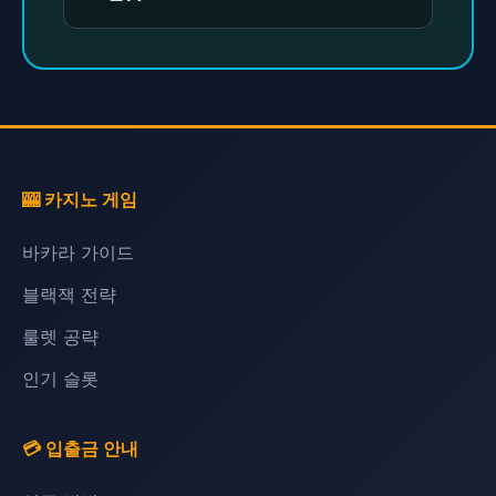
🎰 카지노 게임
바카라 가이드
블랙잭 전략
룰렛 공략
인기 슬롯
💳 입출금 안내