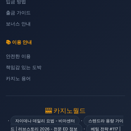
입금 방법
출금 가이드
보너스 안내
📚 이용 안내
안전한 이용
책임감 있는 도박
카지노 용어
🎰 카지노월드
·
·
자이데나 데일리 요법 - 비아센터
스텐드라 용량 가이
·
드 | 러브스토리 2026 - 전문 ED 정보
베팅 전략 #117 |