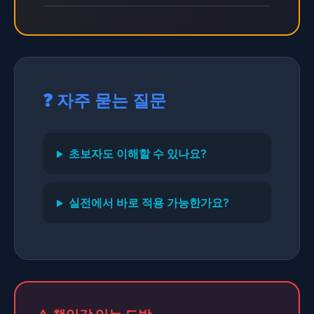
❓ 자주 묻는 질문
초보자도 이해할 수 있나요?
실전에서 바로 적용 가능한가요?