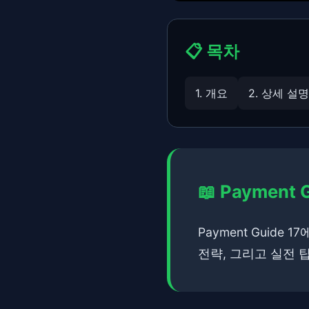
📋 목차
1. ​​개요
2. ​​상세 설명
📖 Payment 
Payment Guide
전략, 그리고 실전 