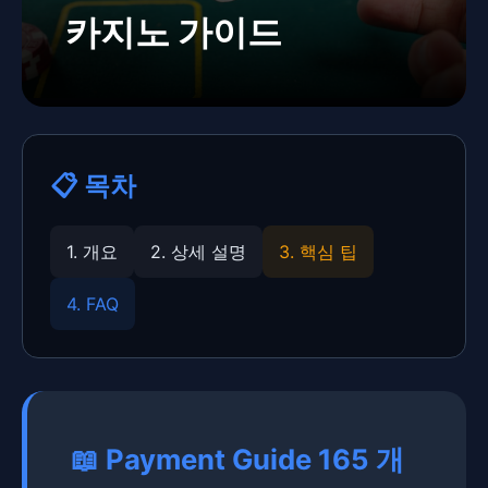
카지노 가이드
📋 목차
1. 개요
2. ​상세 설명
3. 핵심 팁
4. ​​FAQ
📖 Payment Guide 165 개