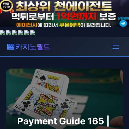
🎰 카지노월드
Payment Guide 165 |