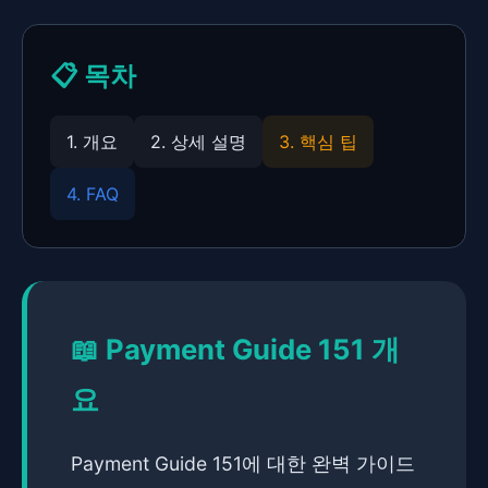
📋 목차
1. 개요
2. 상세 설명
3. 핵심 팁
4. ​FAQ
📖 Payment Guide 151 개
요
Payment Guide 151에 대한 완벽 가이드