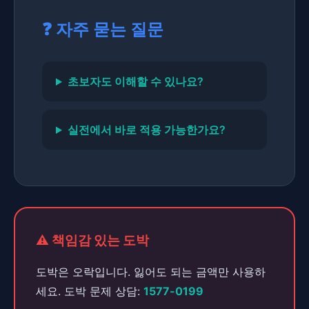
❓ 자주 묻는 질문
초보자도 이해할 수 있나요?
실전에서 바로 적용 가능한가요?
⚠️ 책임감 있는 도박
도박은 오락입니다. ​​잃어도 되는 금액만 사용하
세요. ​도박 문제 상담:
1577-0199