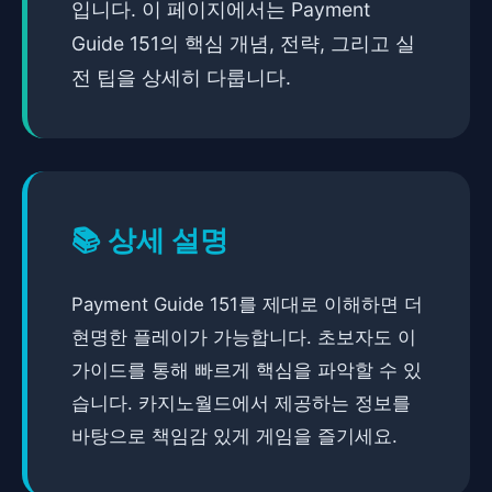
입니다. ​​이 페이지에서는 Payment
Guide 151의 핵심 개념, 전략, 그리고 실
전 팁을 상세히 다룹니다.
📚 상세 설명
Payment Guide 151를 제대로 이해하면 더
현명한 플레이가 가능합니다. ​초보자도 이
가이드를 통해 빠르게 핵심을 파악할 수 있
습니다. ​카지노월드에서 제공하는 정보를
바탕으로 책임감 있게 게임을 즐기세요.