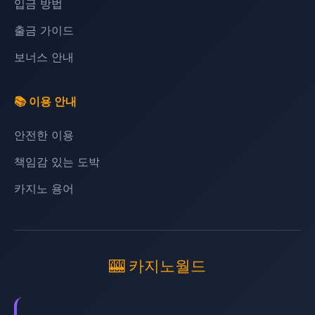
입금 방법
출금 가이드
보너스 안내
📚 이용 안내
안전한 이용
책임감 있는 도박
카지노 용어
🎰 카지노월드