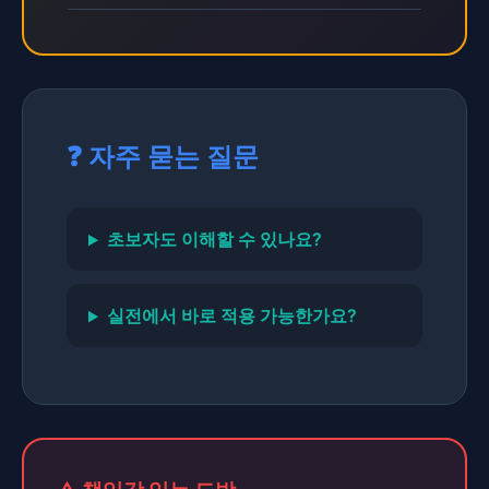
❓ 자주 묻는 질문
초보자도 이해할 수 있나요?
실전에서 바로 적용 가능한가요?