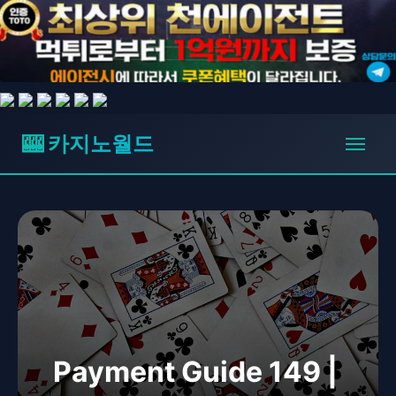
🎰 카지노월드
Payment Guide 149 |