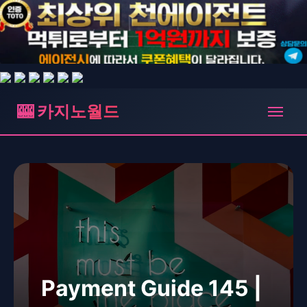
🎰 카지노월드
Payment Guide 145 |