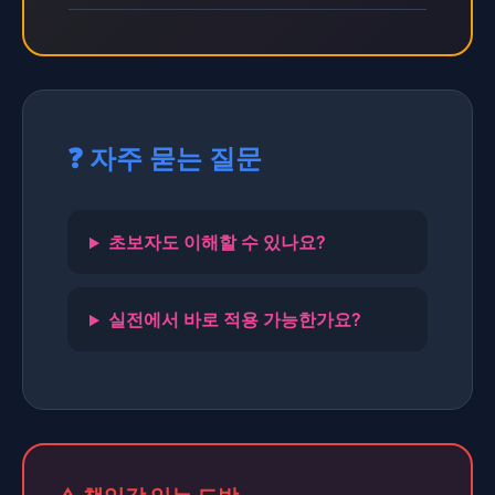
❓ 자주 묻는 질문
초보자도 이해할 수 있나요?
실전에서 바로 적용 가능한가요?