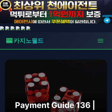
🎰 카지노월드
Payment Guide 136 |