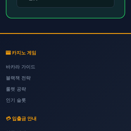
🎰 카지노 게임
바카라 가이드
블랙잭 전략
룰렛 공략
인기 슬롯
💳 입출금 안내