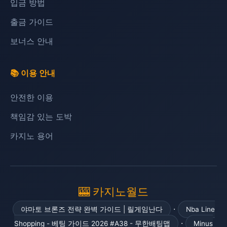
입금 방법
출금 가이드
보너스 안내
📚 이용 안내
안전한 이용
책임감 있는 도박
카지노 용어
🎰 카지노월드
·
야마토 브론즈 전략 완벽 가이드 | 릴게임난다
Nba Line
·
Shopping - 베팅 가이드 2026 #A38 - 무한배팅맵
Minus