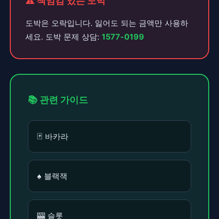
⚠️ 책임감 있는 도박
도박은 오락입니다. 잃어도 되는 금액만 사용하
세요. ​도박 문제 상담:
1577-0199
📚 관련 가이드
🃏 바카라
♠️ 블랙잭
🎰 슬롯