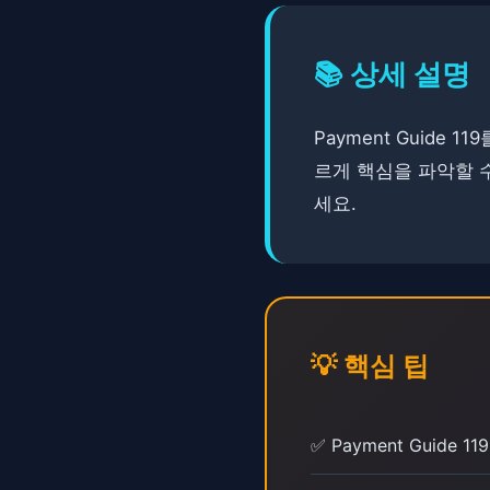
📚 상세 설명
Payment Guide
르게 핵심을 파악할 
세요.
💡 핵심 팁
✅ Payment Guide 