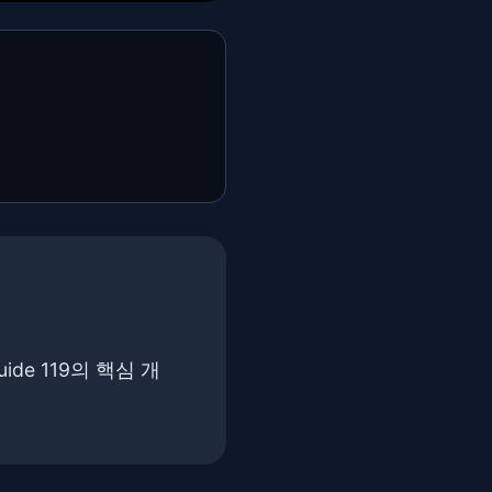
ide 119의 핵심 개