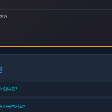
 이해
문
수 있나요?
용 가능한가요?