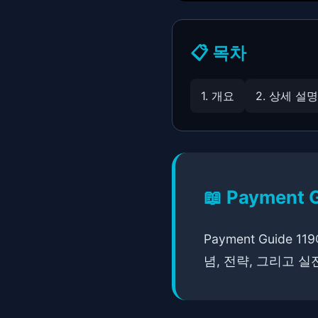
📋 목차
1. ​개요
2. ​상세 설명
📖 Payment 
Payment Guide 
념, 전략, 그리고 