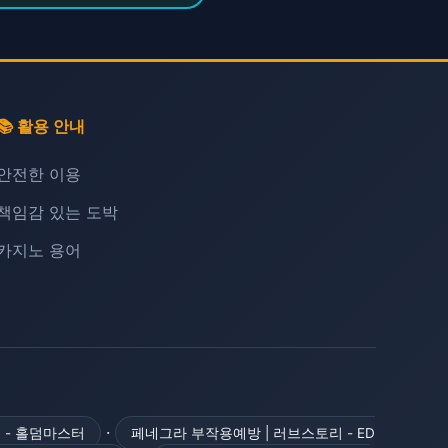
📚 활용 안내
안전한 이용
책임감 있는 도박
카지노 용어
·
가이드 - 홀덤마스터
페네그라 부작용예방 | 러브스토리 - ED