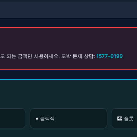
어도 되는 금액만 사용하세요. 도박 문제 상담:
1577-0199
♠️ 블랙잭
🎰 슬롯