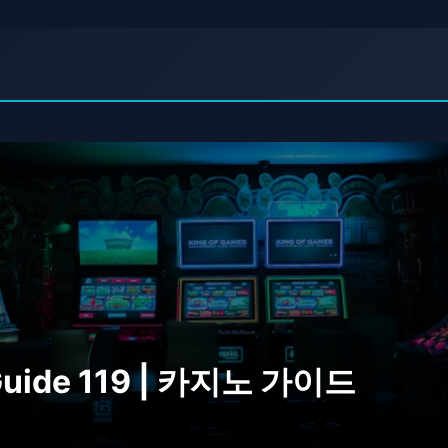
Guide 119 | 카지노 가이드