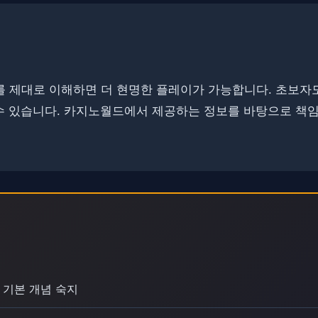
 119를 제대로 이해하면 더 현명한 플레이가 가능합니다. ​​초보
수 있습니다. ​​카지노월드에서 제공하는 정보를 바탕으로 책
119 기본 개념 숙지