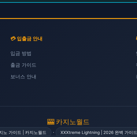
💳 입출금 안내
입금 방법
출금 가이드
보너스 안내
🎰 카지노월드
·
| 카지노 가이드 | 카지노월드
XXXtreme Lightning | 2026 완벽 