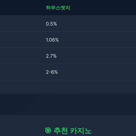
하우스엣지
0.5%
1.06%
2.7%
2-6%
🎯 추천 카지노