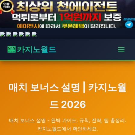
🎰 카지노월드
매치 보너스 설명 | 카지노월
드 2026
매치 보너스 설명 - 완벽 가이드. ​​규칙, 전략, 팁 총정리.
카지노월드에서 확인하세요.