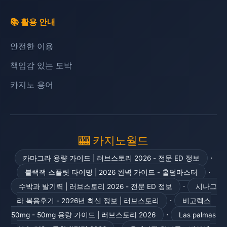
📚 활용 안내
안전한 이용
책임감 있는 도박
카지노 용어
🎰 카지노월드
·
카마그라 용량 가이드 | 러브스토리 2026 - 전문 ED 정보
·
블랙잭 스플릿 타이밍 | 2026 완벽 가이드 - 홀덤마스터
·
수박과 발기력 | 러브스토리 2026 - 전문 ED 정보
시나그
·
라 복용후기 - 2026년 최신 정보 | 러브스토리
비고렉스
·
50mg - 50mg 용량 가이드 | 러브스토리 2026
Las palmas