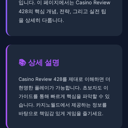
입니다. ​​이 페이지에서는 Casino Review
428의 핵심 개념, 전략, 그리고 실전 팁
을 상세히 다룹니다.
📚 상세 설명
Casino Review 428를 제대로 이해하면 더
현명한 플레이가 가능합니다. ​​초보자도 이
가이드를 통해 빠르게 핵심을 파악할 수 있
습니다. 카지노월드에서 제공하는 정보를
바탕으로 책임감 있게 게임을 즐기세요.