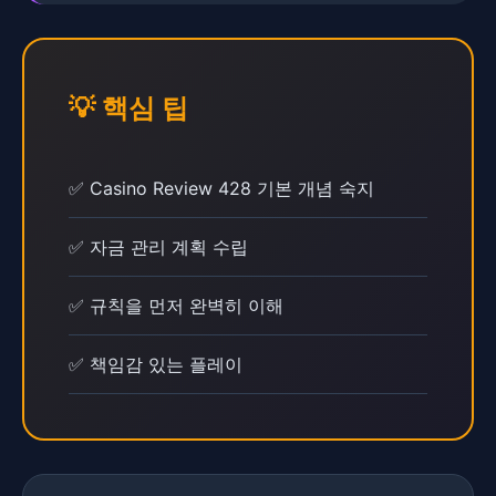
💡 핵심 팁
✅ Casino Review 428 기본 개념 숙지
✅ 자금 관리 계획 수립
✅ 규칙을 먼저 완벽히 이해
✅ 책임감 있는 플레이