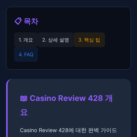
📋 목차
1. ​​개요
2. 상세 설명
3. ​핵심 팁
4. FAQ
📖 Casino Review 428 개
요
Casino Review 428에 대한 완벽 가이드