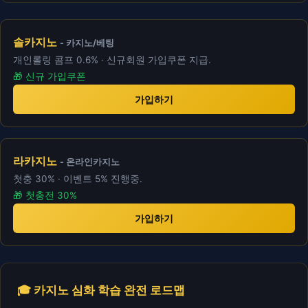
솔카지노
- 카지노/베팅
개인롤링 콤프 0.6% · 신규회원 가입쿠폰 지급.
🎁 신규 가입쿠폰
가입하기
라카지노
- 온라인카지노
첫충 30% · 이벤트 5% 진행중.
🎁 첫충전 30%
가입하기
🎓 카지노 심화 학습 완전 로드맵