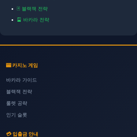
🃏 블랙잭 전략
🎴 바카라 전략
🎰 카지노 게임
바카라 가이드
블랙잭 전략
룰렛 공략
인기 슬롯
💳 입출금 안내