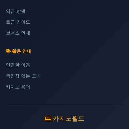
입금 방법
출금 가이드
보너스 안내
📚 활용 안내
안전한 이용
책임감 있는 도박
카지노 용어
🎰 카지노월드