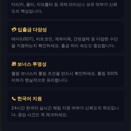
타리카, 몰타, 지브롤터 등 국제 라이선스 보유 여부가 신뢰
도의 핵심입니다.
💳 입출금 다양성
테더(USDT), 비트코인, 계좌이체, 간편결제 등 다양한 수단
을 지원하는지 확인하세요. 출금 처리 속도도 중요합니다.
🎁 보너스 투명성
웰컴 보너스의 롤링 조건을 반드시 확인하세요. 롤링 300%
이하가 현실적으로 유리합니다.
📞 한국어 지원
24시간 한국어 실시간 채팅 지원 여부가 신뢰도의 척도입니
다. 응답 시간도 꼭 체크하세요.