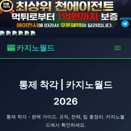
🎰 카지노월드
통제 착각 | 카지노월드
2026
통제 착각 - 완벽 가이드. ​​규칙, 전략, 팁 총정리. 카지노월
드에서 확인하세요.