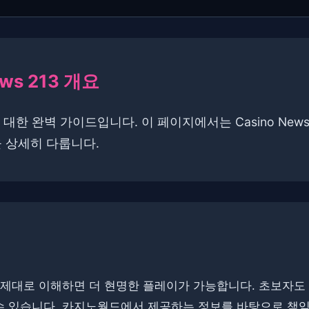
ews 213 개요
13에 대한 완벽 가이드입니다. ​이 페이지에서는 Casino New
을 상세히 다룹니다.
213를 제대로 이해하면 더 현명한 플레이가 가능합니다. 초보자도
수 있습니다. ​카지노월드에서 제공하는 정보를 바탕으로 책