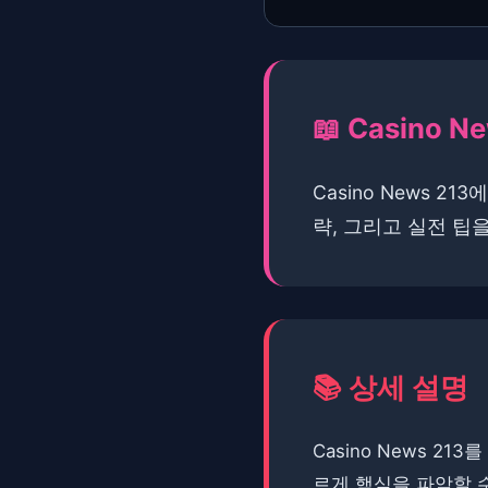
📖 Casino N
Casino News 2
략, 그리고 실전 팁
📚 상세 설명
Casino News 
르게 핵심을 파악할 