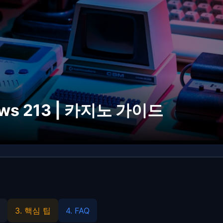
ews 213 | 카지노 가이드
3. 핵심 팁
4. FAQ