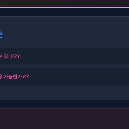
문
수 있나요?
용 가능한가요?