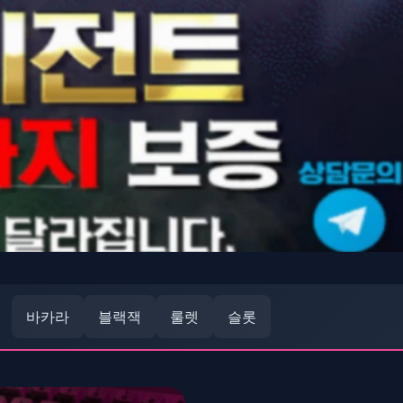
바카라
블랙잭
룰렛
슬롯