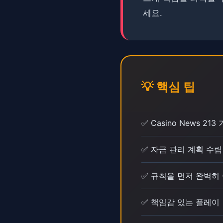
세요.
💡 핵심 팁
✅ Casino News 21
✅ 자금 관리 계획 수립
✅ 규칙을 먼저 완벽히
✅ 책임감 있는 플레이