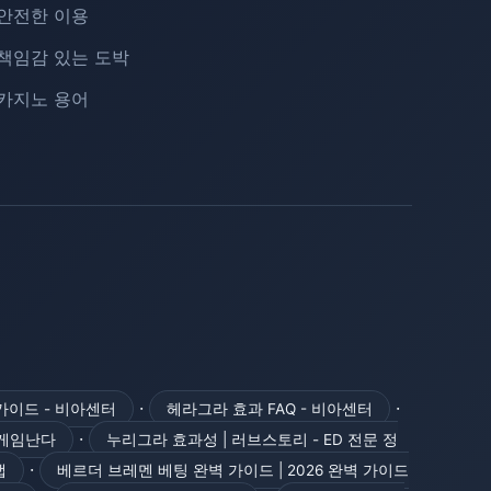
안전한 이용
책임감 있는 도박
카지노 용어
·
·
가이드 - 비아센터
헤라그라 효과 FAQ - 비아센터
·
릴게임난다
누리그라 효과성 | 러브스토리 - ED 전문 정
·
맵
베르더 브레멘 베팅 완벽 가이드 | 2026 완벽 가이드