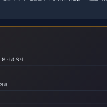
3 기본 개념 숙지
 이해