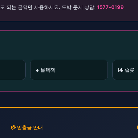
도 되는 금액만 사용하세요. ​도박 문제 상담:
1577-0199
♠️ 블랙잭
🎰 슬롯
💳 입출금 안내