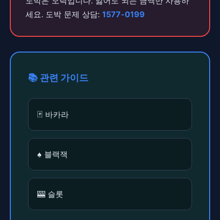
도박은 오락입니다. ​잃어도 되는 금액만 사용하
세요. ​도박 문제 상담:
1577-0199
📚 관련 가이드
🃏 바카라
♠️ 블랙잭
🎰 슬롯