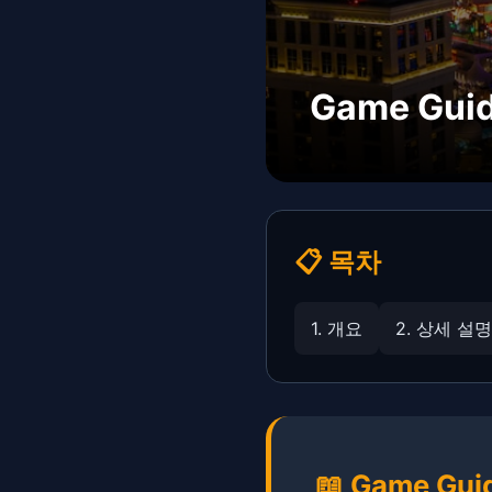
Game Gui
📋 목차
1. ​개요
2. ​​상세 설명
📖 Game Gu