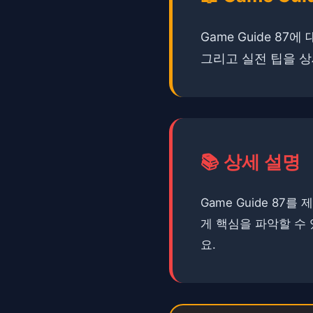
Game Guide 87
그리고 실전 팁을 상
📚 상세 설명
Game Guide 8
게 핵심을 파악할 수
요.