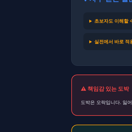
초보자도 이해할 
실전에서 바로 적
⚠️ 책임감 있는 도박
도박은 오락입니다. ​잃어