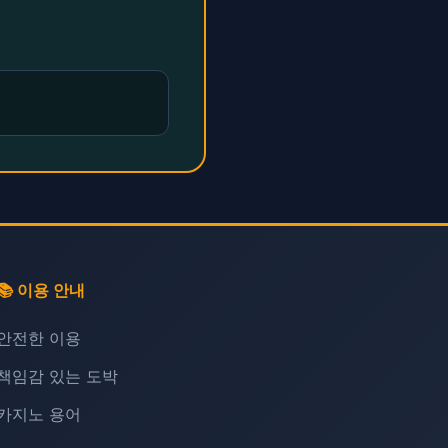
📚 이용 안내
안전한 이용
책임감 있는 도박
카지노 용어