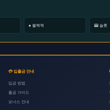
♠️ 블랙잭
🎰 슬롯
💳 입출금 안내
입금 방법
출금 가이드
보너스 안내