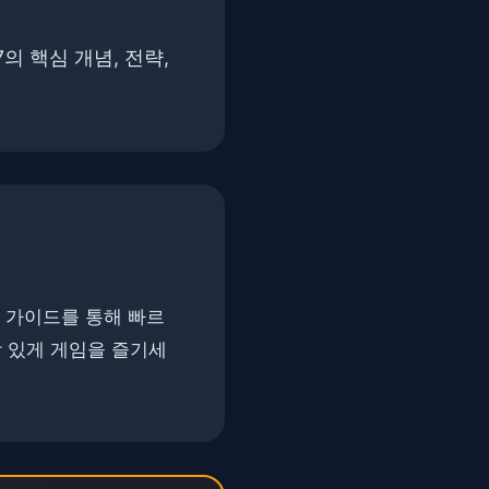
7의 핵심 개념, 전략,
 이 가이드를 통해 빠르
감 있게 게임을 즐기세