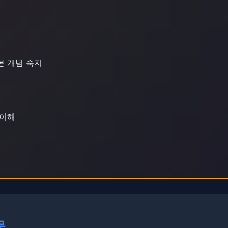
 기본 개념 숙지
 이해
문