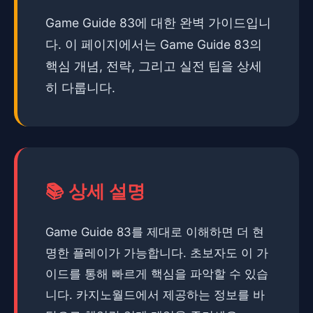
Game Guide 83에 대한 완벽 가이드입니
다. ​이 페이지에서는 Game Guide 83의
핵심 개념, 전략, 그리고 실전 팁을 상세
히 다룹니다.
📚 상세 설명
Game Guide 83를 제대로 이해하면 더 현
명한 플레이가 가능합니다. ​초보자도 이 가
이드를 통해 빠르게 핵심을 파악할 수 있습
니다. ​​카지노월드에서 제공하는 정보를 바