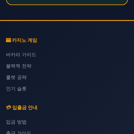
🎰 카지노 게임
바카라 가이드
블랙잭 전략
룰렛 공략
인기 슬롯
💳 입출금 안내
입금 방법
출금 가이드