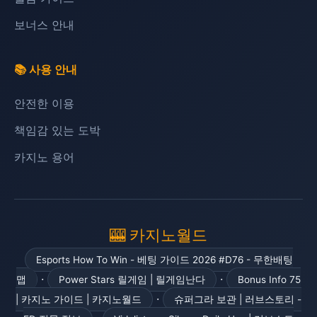
보너스 안내
📚 사용 안내
안전한 이용
책임감 있는 도박
카지노 용어
🎰 카지노월드
Esports How To Win - 베팅 가이드 2026 #D76 - 무한배팅
·
·
맵
Power Stars 릴게임 | 릴게임난다
Bonus Info 75
·
| 카지노 가이드 | 카지노월드
슈퍼그라 보관 | 러브스토리 -