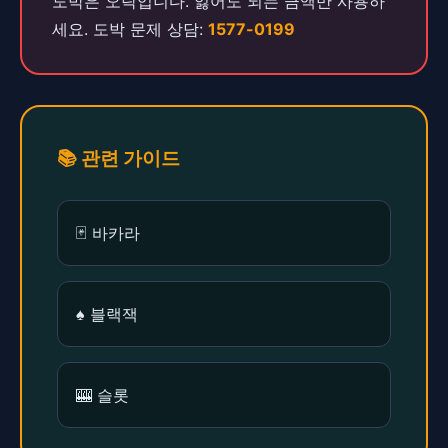
도박은 오락입니다. 잃어도 되는 금액만 사용하
세요. 도박 문제 상담:
1577-0199
📚 관련 가이드
🃏 바카라
♠️ 블랙잭
🎰 슬롯