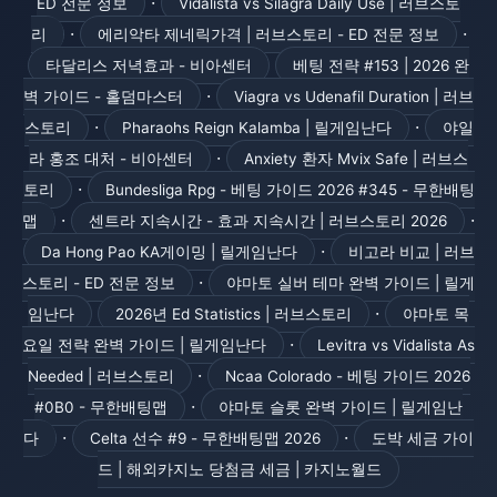
·
ED 전문 정보
Vidalista vs Silagra Daily Use | 러브스토
·
·
리
에리악타 제네릭가격 | 러브스토리 - ED 전문 정보
타달리스 저녁효과 - 비아센터
베팅 전략 #153 | 2026 완
·
벽 가이드 - 홀덤마스터
Viagra vs Udenafil Duration | 러브
·
·
스토리
Pharaohs Reign Kalamba | 릴게임난다
야일
·
라 홍조 대처 - 비아센터
Anxiety 환자 Mvix Safe | 러브스
·
토리
Bundesliga Rpg - 베팅 가이드 2026 #345 - 무한배팅
·
·
맵
센트라 지속시간 - 효과 지속시간 | 러브스토리 2026
·
Da Hong Pao KA게이밍 | 릴게임난다
비고라 비교 | 러브
·
스토리 - ED 전문 정보
야마토 실버 테마 완벽 가이드 | 릴게
·
임난다
2026년 Ed Statistics | 러브스토리
야마토 목
·
요일 전략 완벽 가이드 | 릴게임난다
Levitra vs Vidalista As
·
Needed | 러브스토리
Ncaa Colorado - 베팅 가이드 2026
·
#0B0 - 무한배팅맵
야마토 슬롯 완벽 가이드 | 릴게임난
·
·
다
Celta 선수 #9 - 무한배팅맵 2026
도박 세금 가이
드 | 해외카지노 당첨금 세금 | 카지노월드