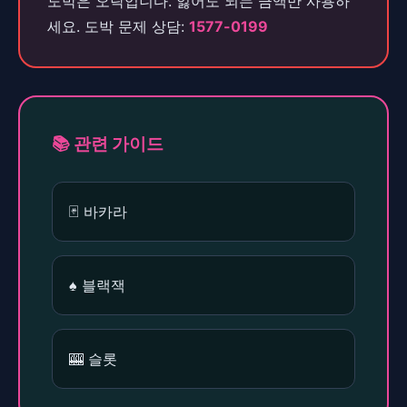
도박은 오락입니다. ​잃어도 되는 금액만 사용하
세요. 도박 문제 상담:
1577-0199
📚 관련 가이드
🃏 바카라
♠️ 블랙잭
🎰 슬롯