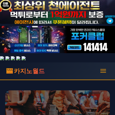
🎰 카지노월드