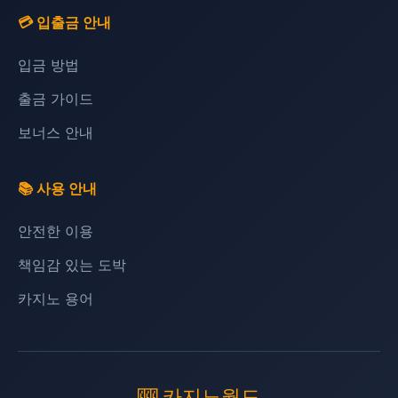
💳 입출금 안내
입금 방법
출금 가이드
보너스 안내
📚 사용 안내
안전한 이용
책임감 있는 도박
카지노 용어
🎰 카지노월드