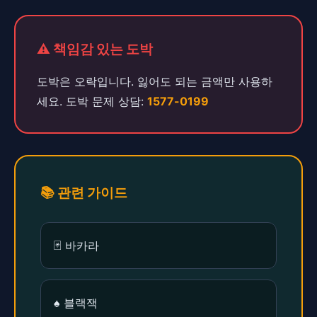
⚠️ 책임감 있는 도박
도박은 오락입니다. ​잃어도 되는 금액만 사용하
세요. ​​도박 문제 상담:
1577-0199
📚 관련 가이드
🃏 바카라
♠️ 블랙잭