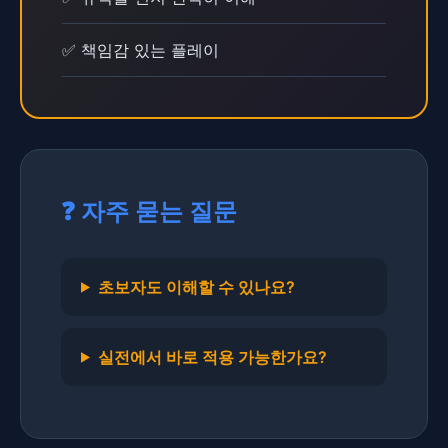
✅ 책임감 있는 플레이
❓ 자주 묻는 질문
초보자도 이해할 수 있나요?
실전에서 바로 적용 가능한가요?