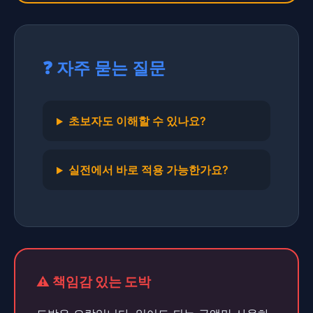
❓ 자주 묻는 질문
초보자도 이해할 수 있나요?
실전에서 바로 적용 가능한가요?
⚠️ 책임감 있는 도박