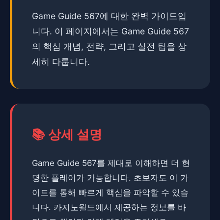
Game Guide 567에 대한 완벽 가이드입
니다. ​이 페이지에서는 Game Guide 567
의 핵심 개념, 전략, 그리고 실전 팁을 상
세히 다룹니다.
📚 상세 설명
Game Guide 567를 제대로 이해하면 더 현
명한 플레이가 가능합니다. 초보자도 이 가
이드를 통해 빠르게 핵심을 파악할 수 있습
니다. 카지노월드에서 제공하는 정보를 바