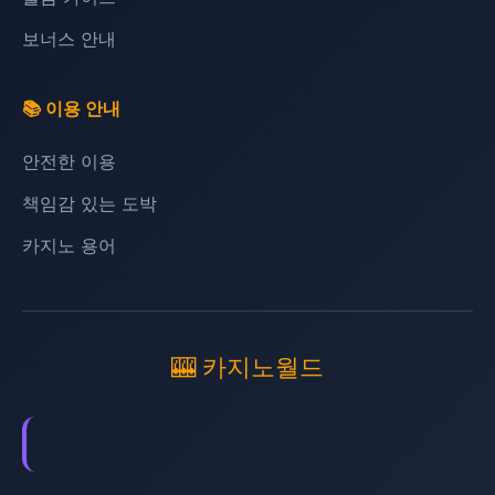
보너스 안내
📚 이용 안내
안전한 이용
책임감 있는 도박
카지노 용어
🎰 카지노월드