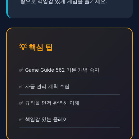
탕으로 책임감 있게 게임을 즐기세요.
💡 핵심 팁
✅ Game Guide 562 기본 개념 숙지
✅ 자금 관리 계획 수립
✅ 규칙을 먼저 완벽히 이해
✅ 책임감 있는 플레이