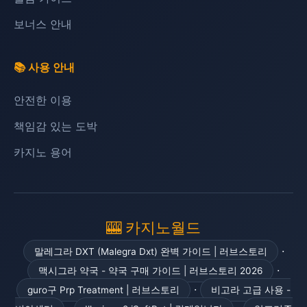
보너스 안내
📚 사용 안내
안전한 이용
책임감 있는 도박
카지노 용어
🎰 카지노월드
·
말레그라 DXT (Malegra Dxt) 완벽 가이드 | 러브스토리
·
맥시그라 약국 - 약국 구매 가이드 | 러브스토리 2026
·
guro구 Prp Treatment | 러브스토리
비고라 고급 사용 -