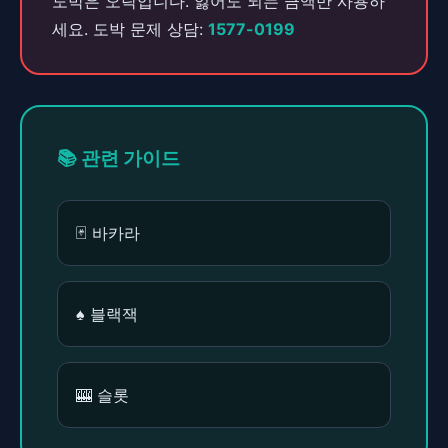
도박은 오락입니다. ​잃어도 되는 금액만 사용하
세요. ​도박 문제 상담:
1577-0199
📚 관련 가이드
🃏 바카라
♠️ 블랙잭
🎰 슬롯