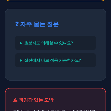
❓ 자주 묻는 질문
초보자도 이해할 수 있나요?
실전에서 바로 적용 가능한가요?
⚠️ 책임감 있는 도박