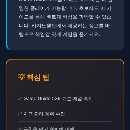
명한 플레이가 가능합니다. 초보자도 이 가
이드를 통해 빠르게 핵심을 파악할 수 있습
니다. 카지노월드에서 제공하는 정보를 바
탕으로 책임감 있게 게임을 즐기세요.
💡 핵심 팁
✅ Game Guide 539 기본 개념 숙지
✅ 자금 관리 계획 수립
✅ 규칙을 먼저 완벽히 이해