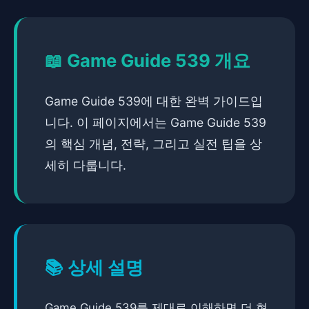
📖 Game Guide 539 개요
Game Guide 539에 대한 완벽 가이드입
니다. ​​이 페이지에서는 Game Guide 539
의 핵심 개념, 전략, 그리고 실전 팁을 상
세히 다룹니다.
📚 상세 설명
Game Guide 539를 제대로 이해하면 더 현