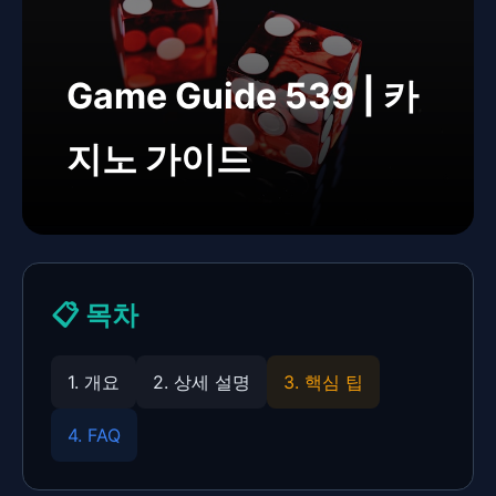
Game Guide 539 | 카
지노 가이드
📋 목차
1. 개요
2. ​상세 설명
3. 핵심 팁
4. FAQ