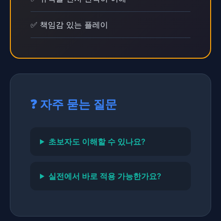
✅ 책임감 있는 플레이
❓ 자주 묻는 질문
초보자도 이해할 수 있나요?
실전에서 바로 적용 가능한가요?