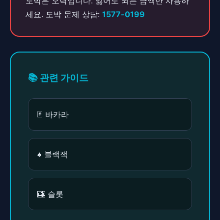
도박은 오락입니다. ​​잃어도 되는 금액만 사용하
세요. 도박 문제 상담:
1577-0199
📚 관련 가이드
🃏 바카라
♠️ 블랙잭
🎰 슬롯