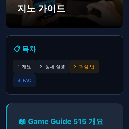
지노 가이드
📋 목차
1. ​​개요
2. ​상세 설명
3. ​핵심 팁
4. ​FAQ
📖 Game Guide 515 개요