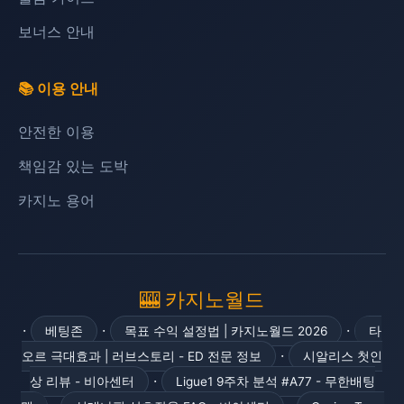
보너스 안내
📚 이용 안내
안전한 이용
책임감 있는 도박
카지노 용어
🎰 카지노월드
·
·
·
베팅존
목표 수익 설정법 | 카지노월드 2026
타
·
오르 극대효과 | 러브스토리 - ED 전문 정보
시알리스 첫인
·
상 리뷰 - 비아센터
Ligue1 9주차 분석 #A77 - 무한배팅