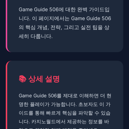
Game Guide 506에 대한 완벽 가이드입
니다. ​​이 페이지에서는 Game Guide 506
의 핵심 개념, 전략, 그리고 실전 팁을 상
세히 다룹니다.
📚 상세 설명
Game Guide 506를 제대로 이해하면 더 현
명한 플레이가 가능합니다. ​​초보자도 이 가
이드를 통해 빠르게 핵심을 파악할 수 있습
니다. ​​카지노월드에서 제공하는 정보를 바