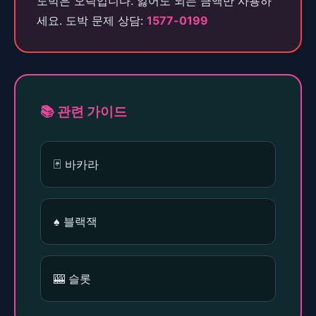
도박은 오락입니다. ​​잃어도 되는 금액만 사용하
세요. ​도박 문제 상담:
1577-0199
📚 관련 가이드
🃏 바카라
♠️ 블랙잭
🎰 슬롯