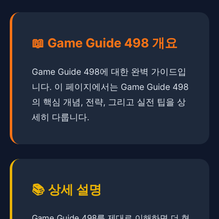
📖 Game Guide 498 개요
Game Guide 498에 대한 완벽 가이드입
니다. ​이 페이지에서는 Game Guide 498
의 핵심 개념, 전략, 그리고 실전 팁을 상
세히 다룹니다.
📚 상세 설명
Game Guide 498를 제대로 이해하면 더 현