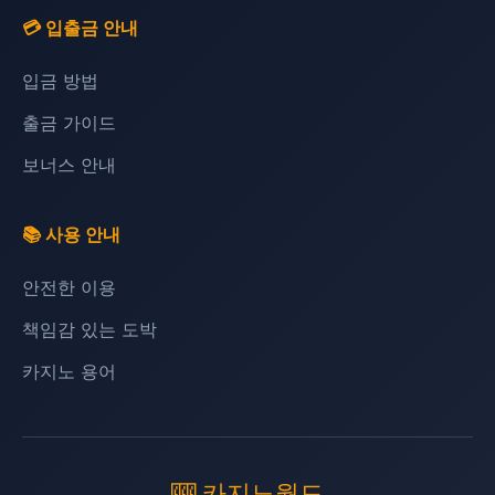
💳 입출금 안내
입금 방법
출금 가이드
보너스 안내
📚 사용 안내
안전한 이용
책임감 있는 도박
카지노 용어
🎰 카지노월드