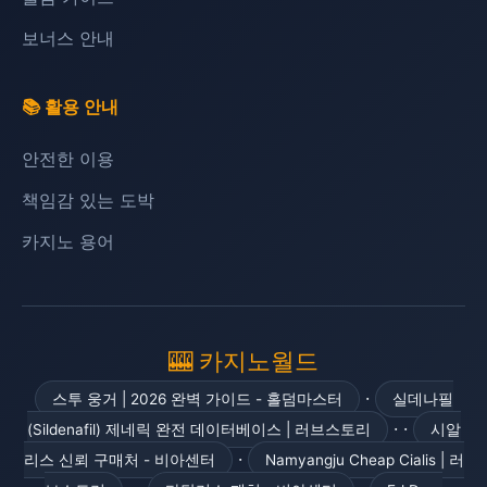
보너스 안내
📚 활용 안내
안전한 이용
책임감 있는 도박
카지노 용어
🎰 카지노월드
·
스투 웅거 | 2026 완벽 가이드 - 홀덤마스터
실데나필
· ·
(Sildenafil) 제네릭 완전 데이터베이스 | 러브스토리
시알
·
리스 신뢰 구매처 - 비아센터
Namyangju Cheap Cialis | 러