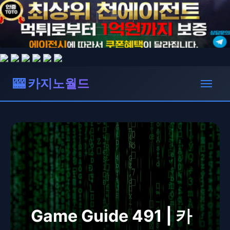
🎰 카지노월드
Game Guide 491 | 카