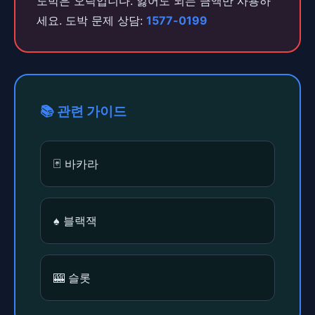
도박은 오락입니다. ​​잃어도 되는 금액만 사용하
세요. ​도박 문제 상담:
1577-0199
📚 관련 가이드
🃏 바카라
♠️ 블랙잭
🎰 슬롯