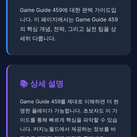
Game Guide 459에 대한 완벽 가이드입
니다. ​​이 페이지에서는 Game Guide 459
의 핵심 개념, 전략, 그리고 실전 팁을 상
세히 다룹니다.
📚 상세 설명
Game Guide 459를 제대로 이해하면 더 현
명한 플레이가 가능합니다. 초보자도 이 가
이드를 통해 빠르게 핵심을 파악할 수 있습
니다. ​​카지노월드에서 제공하는 정보를 바