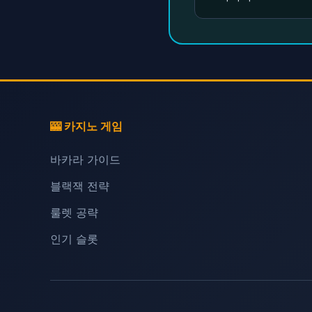
🎰 카지노 게임
바카라 가이드
블랙잭 전략
룰렛 공략
인기 슬롯