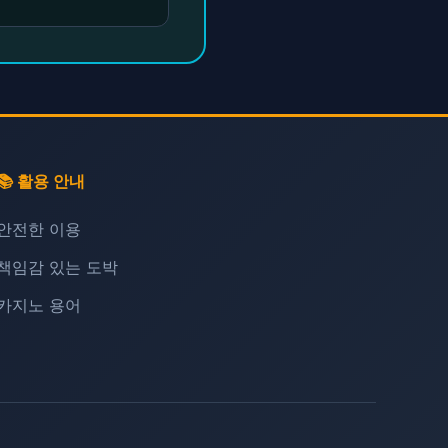
📚 활용 안내
안전한 이용
책임감 있는 도박
카지노 용어