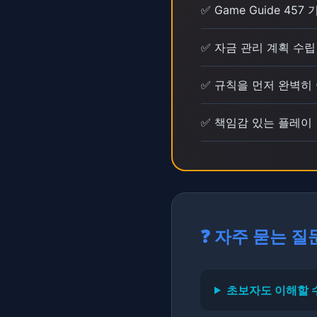
✅ Game Guide 45
✅ 자금 관리 계획 수립
✅ 규칙을 먼저 완벽히
✅ 책임감 있는 플레이
❓ 자주 묻는 질
초보자도 이해할 