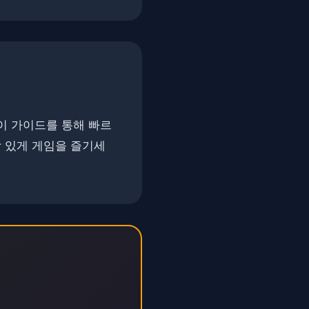
도 이 가이드를 통해 빠르
 있게 게임을 즐기세