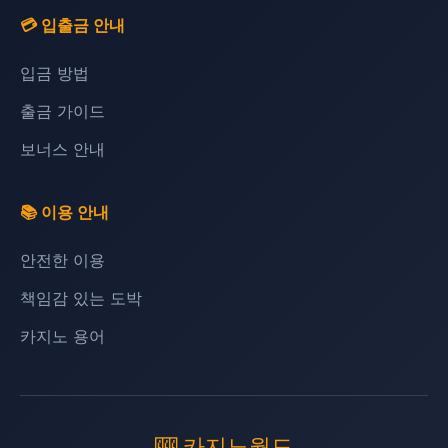
💳 입출금 안내
입금 방법
출금 가이드
보너스 안내
📚 이용 안내
안전한 이용
책임감 있는 도박
카지노 용어
🎰 카지노월드