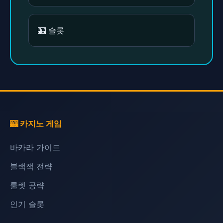
🎰 슬롯
🎰 카지노 게임
바카라 가이드
블랙잭 전략
룰렛 공략
인기 슬롯