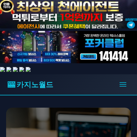
🎰 카지노월드