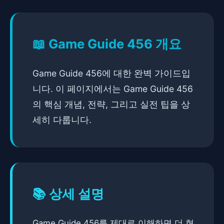
📖 Game Guide 456 개요
Game Guide 456에 대한 완벽 가이드입
니다. 이 페이지에서는 Game Guide 456
의 핵심 개념, 전략, 그리고 실전 팁을 상
세히 다룹니다.
📚 상세 설명
Game Guide 456를 제대로 이해하면 더 현