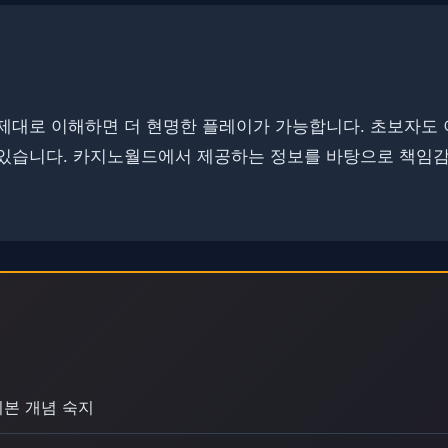
49를 제대로 이해하면 더 현명한 플레이가 가능합니다. 초보자도
 있습니다. 카지노월드에서 제공하는 정보를 바탕으로 책임감
9 기본 개념 숙지