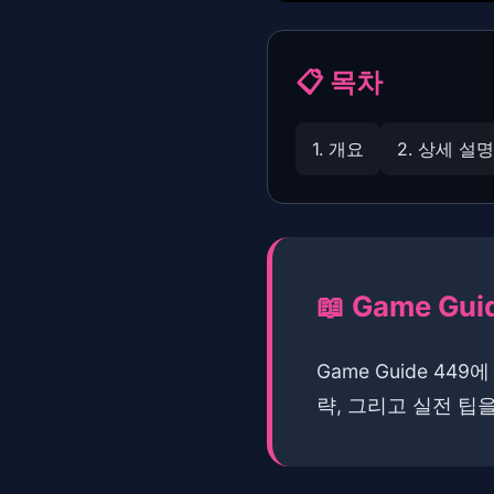
📋 목차
1. ​​개요
2. 상세 설명
📖 Game Gu
Game Guide 44
략, 그리고 실전 팁