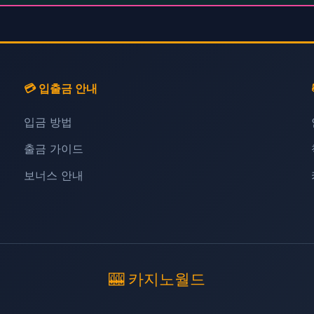
💳 입출금 안내
입금 방법
출금 가이드
보너스 안내
🎰 카지노월드