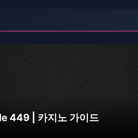
de 449 | 카지노 가이드