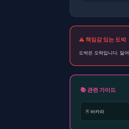
⚠️ 책임감 있는 도박
도박은 오락입니다. ​​잃
📚 관련 가이드
🃏 바카라