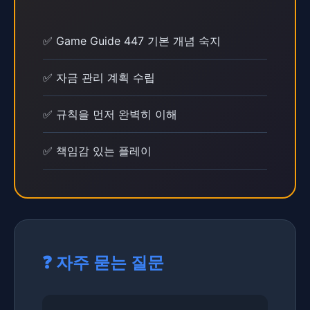
✅ Game Guide 447 기본 개념 숙지
✅ 자금 관리 계획 수립
✅ 규칙을 먼저 완벽히 이해
✅ 책임감 있는 플레이
❓ 자주 묻는 질문