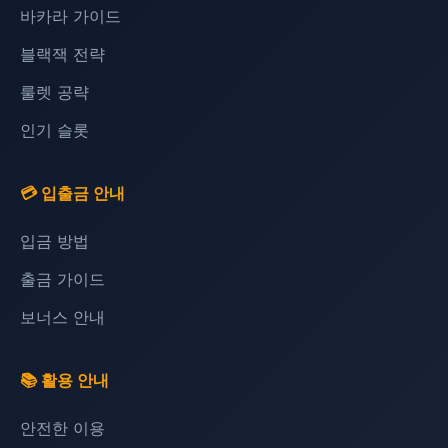
바카라 가이드
블랙잭 전략
룰렛 공략
인기 슬롯
💳 입출금 안내
입금 방법
출금 가이드
보너스 안내
📚 활용 안내
안전한 이용