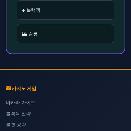
♠️ 블랙잭
🎰 슬롯
🎰 카지노 게임
바카라 가이드
블랙잭 전략
룰렛 공략