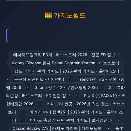
🎰 카지노월드
·
에너지드링크와 ED약 | 러브스토리 2026 - 전문 ED 정보
Kidney-Disease 환자 Palpal Contraindication | 러브스토리
·
캡드 레인지 완벽 가이드 | 2026 완벽 가이드 - 홀덤마스터
·
·
구구정 피곤한날 - 비아센터
Trend 용어 #5 - 무한배팅
·
맵 2026
Girona 선수 #2 - 무한배팅맵 2026
페네그라
·
의존성 | 러브스토리 - ED 전문 정보
캐시아웃 FAQ #10 - 무
·
한배팅맵 2026
카마그라 싼곳 - 2026년 최신 정보 | 러브스
·
토리
바카라 승리 팁 #251 | 2026 완벽 가이드 - 홀덤마스
·
·
터
야마토 총정리 패턴 완벽 가이드 | 릴게임난다
·
Casino Review 278 | 카지노 가이드 | 카지노월드
슬롯