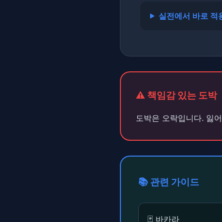
실전에서 바로 적
⚠️ 책임감 있는 도박
도박은 오락입니다. ​​잃
📚 관련 가이드
🃏 바카라