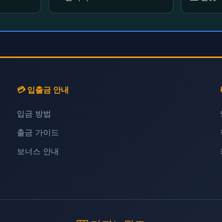
💳 입출금 안내
입금 방법
출금 가이드
보너스 안내