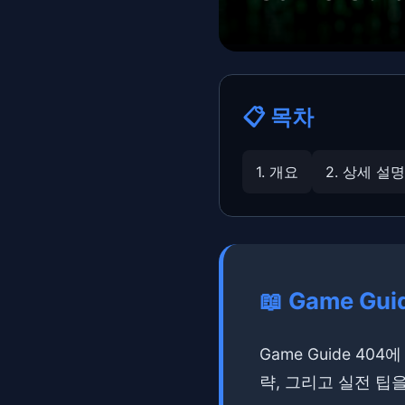
📋 목차
1. ​개요
2. 상세 설명
📖 Game Gu
Game Guide 40
략, 그리고 실전 팁