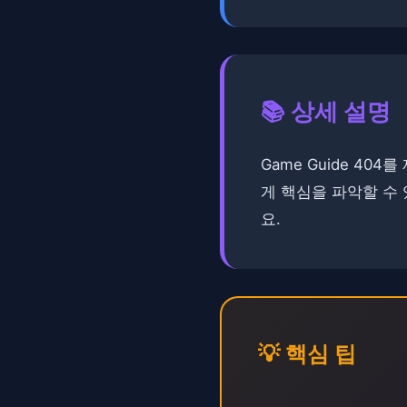
📚 상세 설명
Game Guide 4
게 핵심을 파악할 수
요.
💡 핵심 팁