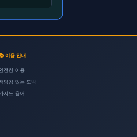
📚 이용 안내
안전한 이용
책임감 있는 도박
카지노 용어