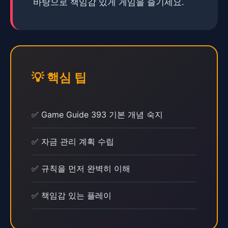
바탕으로 책임감 있게 게임을 즐기세요.
💡 핵심 팁
✅ Game Guide 393 기본 개념 숙지
✅ 자금 관리 계획 수립
✅ 규칙을 먼저 완벽히 이해
✅ 책임감 있는 플레이