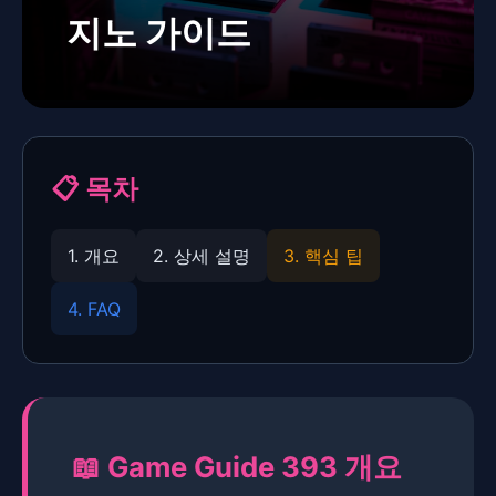
지노 가이드
📋 목차
1. ​​개요
2. ​상세 설명
3. ​​핵심 팁
4. ​​FAQ
📖 Game Guide 393 개요