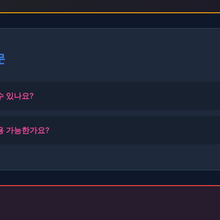
문
수 있나요?
용 가능한가요?