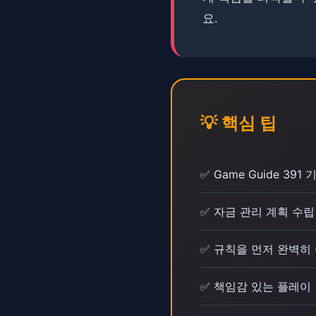
요.
💡 핵심 팁
✅ Game Guide 391
✅ 자금 관리 계획 수립
✅ 규칙을 먼저 완벽히
✅ 책임감 있는 플레이