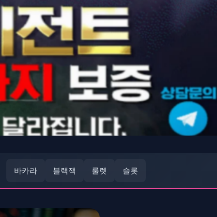
바카라
블랙잭
룰렛
슬롯