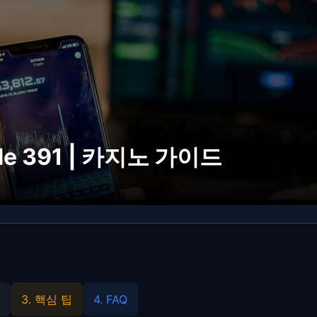
de 391 | 카지노 가이드
3. ​핵심 팁
4. FAQ