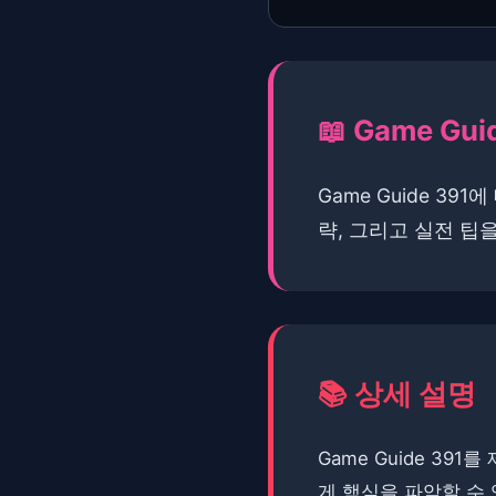
📖 Game Gu
Game Guide 39
략, 그리고 실전 팁
📚 상세 설명
Game Guide 3
게 핵심을 파악할 수