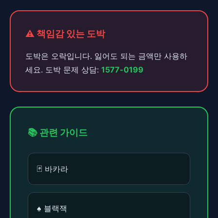
⚠️ 책임감 있는 도박
도박은 오락입니다. ​잃어도 되는 금액만 사용하
세요. 도박 문제 상담:
1577-0199
📚 관련 가이드
🃏 바카라
♠️ 블랙잭