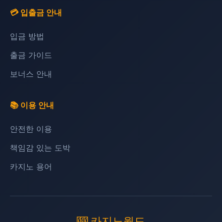
💳 입출금 안내
입금 방법
출금 가이드
보너스 안내
📚 이용 안내
안전한 이용
책임감 있는 도박
카지노 용어
🎰 카지노월드