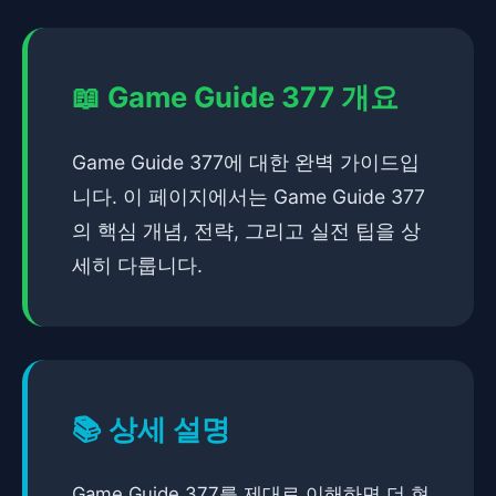
📖 Game Guide 377 개요
Game Guide 377에 대한 완벽 가이드입
니다. ​​이 페이지에서는 Game Guide 377
의 핵심 개념, 전략, 그리고 실전 팁을 상
세히 다룹니다.
📚 상세 설명
Game Guide 377를 제대로 이해하면 더 현