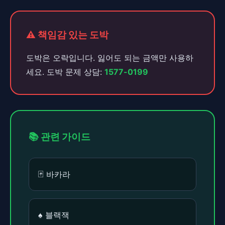
⚠️ 책임감 있는 도박
도박은 오락입니다. ​잃어도 되는 금액만 사용하
세요. ​도박 문제 상담:
1577-0199
📚 관련 가이드
🃏 바카라
♠️ 블랙잭